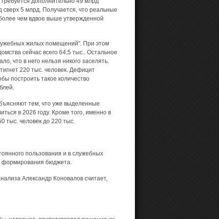
 требуется дополнительно 49 млрд
д сверх 5 млрд. Получается, что реальные
более чем вдвое выше утвержденной
лужебных жилых помещений". При этом
омства сейчас всего 64,5 тыс.. Остальное
о, что в него нельзя никого заселять.
игнет 220 тыс. человек.
Дефицит
бы построить такое количество
блей.
бъясняют тем, что уже выделенные
ться в 2026 году. Кроме того, именно в
 тыс. человек до 220 тыс.
тоянного пользования и в служебных
мя формирования бюджета.
анализа Александр Коновалов считает,