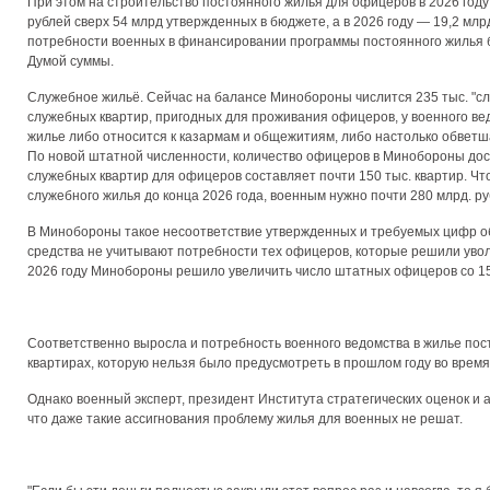
При этом на строительство
постоянного жилья
для офицеров в 2026 году
рублей сверх 54 млрд утвержденных в бюджете, а в 2026 году — 19,2 млр
потребности военных в финансировании программы постоянного жилья 
Думой суммы.
Служебное жильё.
Сейчас на балансе Минобороны числится 235 тыс. "с
служебных квартир, пригодных для проживания офицеров, у военного вед
жилье либо относится к казармам и общежитиям, либо настолько обветшал
По новой штатной численности, количество офицеров в Минобороны дост
служебных квартир для офицеров составляет почти
150 тыс. квартир.
Что
служебного жилья до конца 2026 года, военным нужно почти
280 млрд. ру
В Минобороны такое несоответствие утвержденных и требуемых цифр о
средства не учитывают потребности тех офицеров, которые решили уволи
2026 году Минобороны решило увеличить число штатных офицеров со 150
Соответственно выросла и потребность военного ведомства в жилье пос
квартирах, которую нельзя было предусмотреть в прошлом году во вре
Однако военный эксперт, президент Института стратегических оценок и 
что даже такие ассигнования проблему жилья для военных не решат.