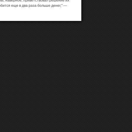
 бы, наверное, приветствовал решение их
обится еще в два раза больше денег," —