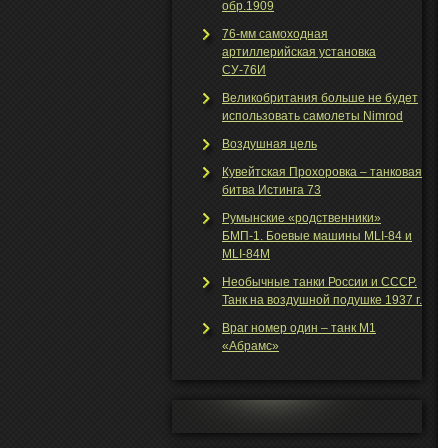
обр.1909
76-мм самоходная
артиллерийская установка
СУ-76И
Великобритания больше не будет
использовать самолеты Nimrod
Воздушная цель
Кувейтская Прохоровка – танковая
битва Истинга 73
Румынские «родственники»
БМП-1. Боевые машины MLI-84 и
MLI-84M
Необычные танки Росcии и СССР.
Танк на воздушной подушке 1937 г.
Враг номер один – танк М1
«Абрамс»