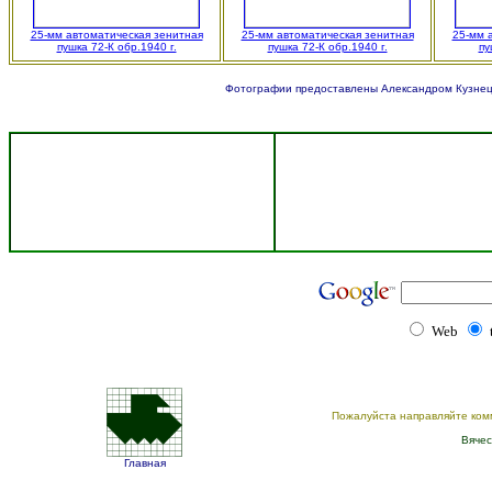
25-мм автоматическая зенитная
25-мм автоматическая зенитная
25-мм 
пушка 72-К обр.1940 г.
пушка 72-К обр.1940 г.
пу
Фотографии предоставлены Александром Кузнецо
Web
Пожалуйста направляйте ком
Вячес
Главная