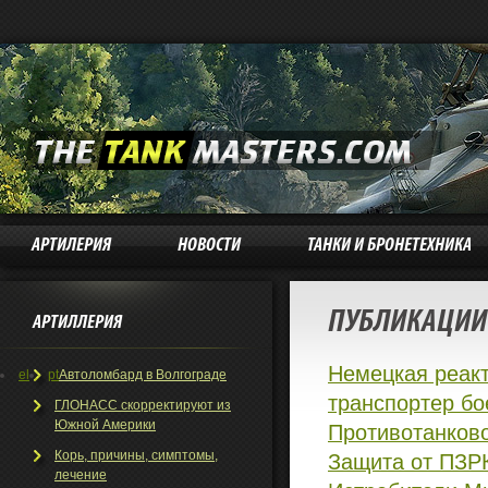
АРТИЛЕРИЯ
НОВОСТИ
ТАНКИ И БРОНЕТЕХНИКА
ПУБЛИКАЦИИ 
АРТИЛЛЕРИЯ
Немецкая реакт
el
pt
Автоломбард в Волгограде
транспортер бое
ГЛОНАСС скорректируют из
Южной Америки
Противотанково
Корь, причины, симптомы,
Защита от ПЗРК
лечение