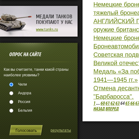
Немецкие брон
тяжелый бронеа
МЕДАЛИ ТАНКОВ
АНГЛИЙСКИЙ П
ПОКУПАЮТ У НАС
оружие британс
www.tanks.ru
Немецкие брон
Бронеавтомоби
Советская подв
ОПРОС НА САЙТЕ
Великой отечес
Как вы считаете, танки какой страны
Медаль «За поб
наиболее уязвимы?
1941—1945 гг.»
Чили
Отмена десантн
Андора
"Барбаросса".
Россия
1
...
60
61
62
63
64
65
66
6
НАЗАД
ВПЕРЕД
Бельгия
результаты