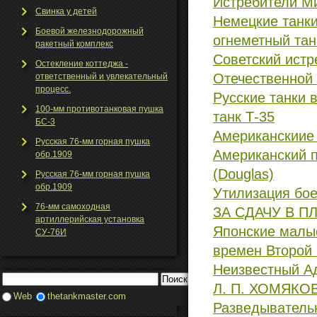
Истребители М
Свинка у детей
Немецкие танк
Боевой железнодорожный
огнеметный танк
ракетный комплекс
Советский истр
Остекление коттеджа -
Отечественной
ответственный и увлекательный
процесс.
Русские танки 
100-мм противотанковая пушка
танк Т-35
БС-3
Американскиие
Русская 76-мм горная пушка
Американский 
обр.1909
(Douglas)
Русская 76-мм горная пушка
обр.1909
Утилизация бое
76-мм самоходная
ЗА СДАЧУ В П
артиллерийская установка
Японские малые
СУ-76И
времен Второй
Неизвестный А
Л. П. ХОМЯКО
Web
thetankmaster.com
Разведыватель