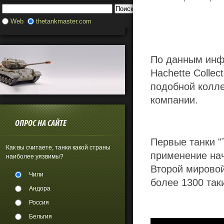
Web
thetankmaster.com
По данным инфо
Hachette Colle
подобной колле
компании.
ОПРОС НА САЙТЕ
Первые танки "
Как вы считаете, танки какой страны
применение нач
наиболее уязвимы?
Второй мирово
Чили
более 1300 так
Андора
Россия
Бельгия