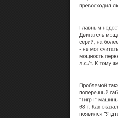
превосходил лю
Главным недост
Двигатель мощн
серий, на боле
- не мог счита
мощность первых
л.с./т. К тому 
Проблемой такж
поперечный габ
"Тигр I" машины
68 т. Как оказа
появился "Ягдти