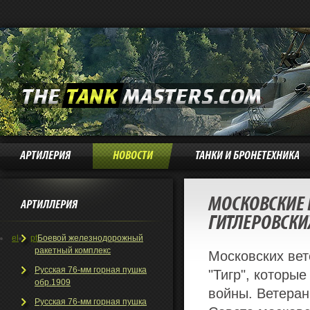
АРТИЛЕРИЯ
НОВОСТИ
ТАНКИ И БРОНЕТЕХНИКА
МОСКОВСКИЕ
АРТИЛЛЕРИЯ
ГИТЛЕРОВСКИ
el
pt
Боевой железнодорожный
ракетный комплекс
Московских вет
Русская 76-мм горная пушка
"Тигр", которы
обр.1909
войны. Ветеран
Русская 76-мм горная пушка