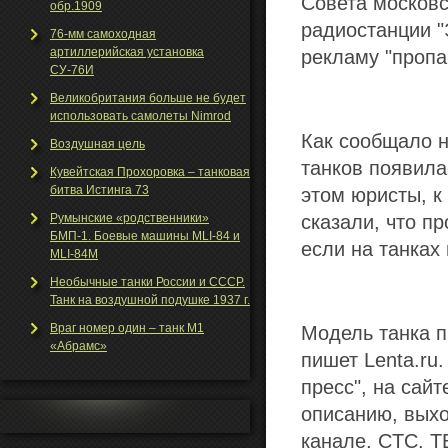
Совета москов
обр.1909
радиостанции "
76-мм самоходная
артиллерийская установка
рекламу "пропа
СУ-76И
Великобритания больше не будет
использовать самолеты Nimrod
Как сообщало 
Воздушная цель
танков появила
Кувейтская Прохоровка – танковая
битва Истинга 73
этом юристы, к
Румынские «родственники»
сказали, что п
БМП-1. Боевые машины MLI-84 и
если на танках
MLI-84M
Необычные танки Росcии и СССР.
Танк на воздушной подушке 1937 г.
Враг номер один – танк М1
Модель танка п
«Абрамс»
пишет Lenta.ru
пресс", на сайт
описанию, вых
канале, CТС, Т