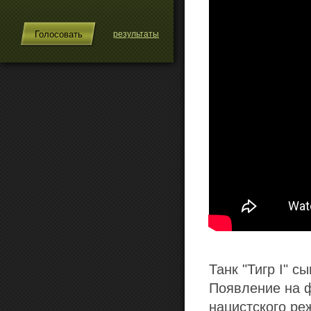
результаты
Танк "Тигр I" 
Появление на ф
нацистского ре