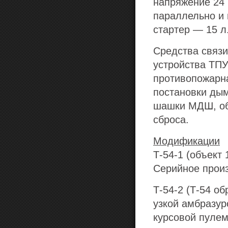
напряжение 24 
параллельно и 
стартер — 15 л.
Средства связи
устройства ТПУ
противопожарна
постановки дым
шашки МДШ, об
сброса.
Модификации
Т-54-1
(объект 
Серийное произ
Т-54-2
(Т-54 об
узкой амбразур
курсовой пулем