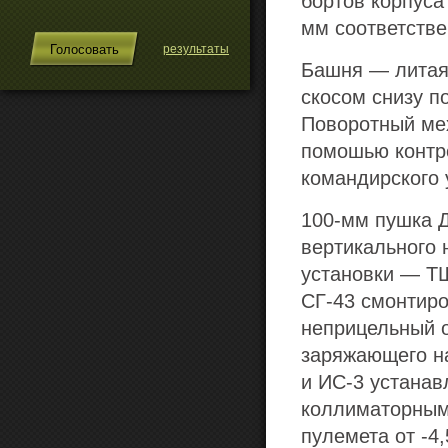
бортов корпуса
мм соответстве
результаты
Башня — литая,
скосом снизу п
Поворотный ме
помошью контр
командирского
100-мм пушка Д
вертикального 
установки — ТШ
СГ-43 смонтиро
неприцельный о
заряжающего н
и ИС-3 устанав
коллиматорным 
пулемета от -4