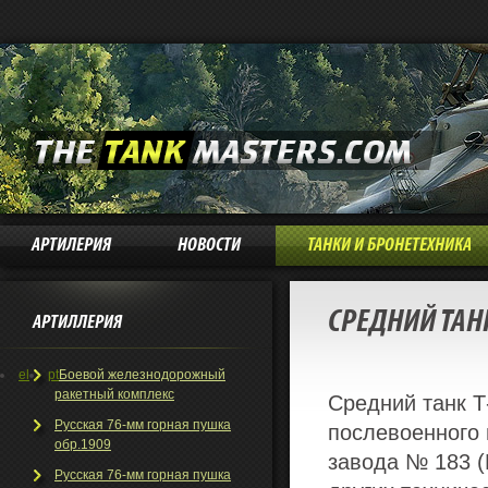
АРТИЛЕРИЯ
НОВОСТИ
ТАНКИ И БРОНЕТЕХНИКА
СРЕДНИЙ ТАНК
АРТИЛЛЕРИЯ
el
pt
Боевой железнодорожный
ракетный комплекс
Средний танк
Т
Русская 76-мм горная пушка
послевоенного 
обр.1909
завода № 183 (
Русская 76-мм горная пушка