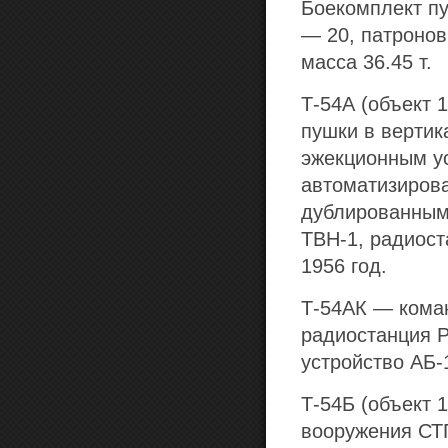
Боекомплект пу
— 20, патронов
масса 36.45 т.
Т-54А
(объект 1
пушки в вертик
эжекционным ус
автоматизиров
дублированным
ТВН-1, радиост
1956 год.
Т-54АК
— коман
радиостанция Р
устройство АБ-
Т-54Б
(объект 1
вооружения СТП