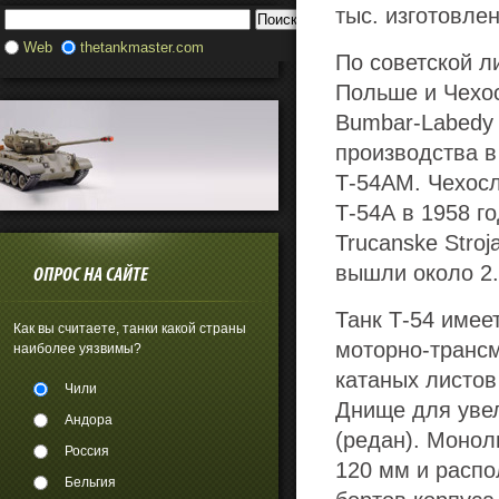
тыс. изготовле
Web
thetankmaster.com
По советской л
Польше и Чехос
Bumbar-Labedy 
производства в
Т-54АМ. Чехосл
Т-54А в 1958 г
Trucanske Stroj
вышли около 2.
ОПРОС НА САЙТЕ
Танк Т-54 имее
Как вы считаете, танки какой страны
моторно-трансм
наиболее уязвимы?
катаных листов
Чили
Днище для уве
Андора
(редан). Монол
Россия
120 мм и распо
Бельгия