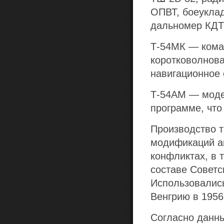
ОПВТ, боеуклад
дальномер КДТ-
Т-54МК
— коман
коротковолнова
навигационное 
Т-54АМ
— модер
программе, что 
Производство т
модификаций ак
конфликтах, в 
составе Советс
Использовались
Венгрию в 1956
Согласно данны