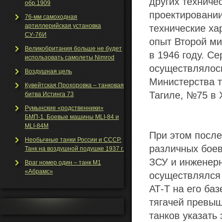
других техниче
обр.1909
проектировании
76-мм самоходная
артиллерийская установка
технические хар
СУ-76И
опыт Второй ми
Великобритания больше не будет
в 1946 году. С
использовать самолеты Nimrod
осуществлялось
Воздушная цель
Министерства 
Кувейтская Прохоровка – танковая
Тагиле, №75 в 
битва Истинга 73
Румынские «родственники»
БМП-1. Боевые машины MLI-84 и
MLI-84M
При этом посл
Необычные танки Росcии и СССР.
различных боев
Танк на воздушной подушке 1937 г.
ЗСУ и инженерн
Враг номер один – танк М1
«Абрамс»
осуществлялся 
АТ-Т на его ба
тягачей превыш
танков указать