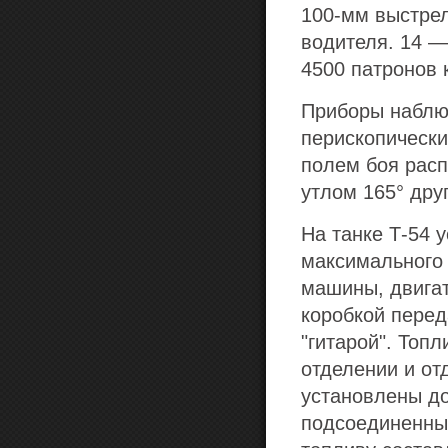
100-мм выстрел
водителя. 14 —
4500 патронов 
Приборы наблю
перископически
полем боя рас
утлом 165° друг
На танке
Т-54
у
максимального
машины, двигат
коробкой пере
"гитарой". Топ
отделении и от
установлены д
подсоединенные