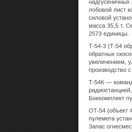
надгусеничных 
лобовой лист к
силовой устано
масса 35,5 т. 
2573 единицы.
Т-54-3
(Т-54 об
обратных скосо
увеличением, у
производство с
Т-54К
— команд
радиостанцией,
Боекомплект п
ОТ-54
(объект 4
пулемета устан
Запас огнесмес