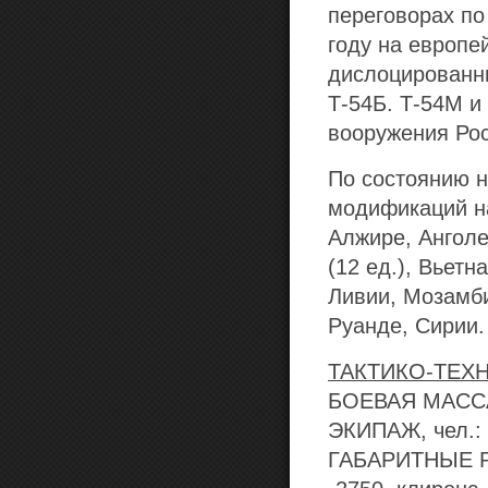
переговорах по
году на европе
дислоцированны
Т-54Б. Т-54М и
вооружения Ро
По состоянию н
модификаций н
Алжире, Анголе
(12 ед.), Вьетн
Ливии, Мозамбик
Руанде, Сирии.
ТАКТИКО-ТЕХН
БОЕВАЯ МАССА,
ЭКИПАЖ, чел.: 
ГАБАРИТНЫЕ РА