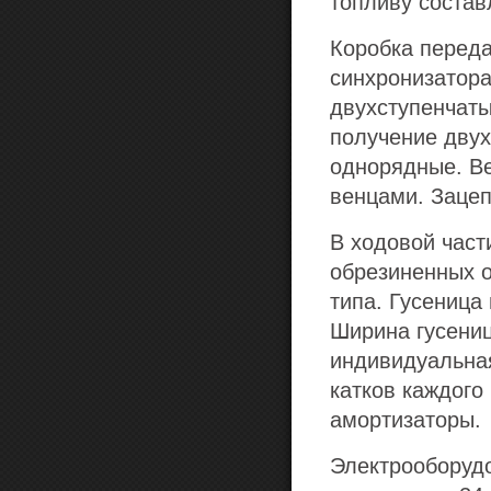
топливу состав
Коробка переда
синхронизатора
двухступенчат
получение двух
однорядные. В
венцами. Заце
В ходовой част
обрезиненных о
типа. Гусеница
Ширина гусени
индивидуальная
катков каждого
амортизаторы.
Электрооборуд