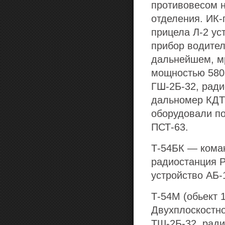
противовесом н
отделения. ИК-
прицела Л-2 ус
прибор водител
дальнейшем, мр
мощностью 580 
ГШ-2Б-32, ради
дальномер КДТ-
оборудовали по
ПСТ-63.
Т-54БК
— коман
радиостанция Р
устройство АБ-
Т-54М
(обьект 
Двухплоскостно
ТШ-2Б-32, ради