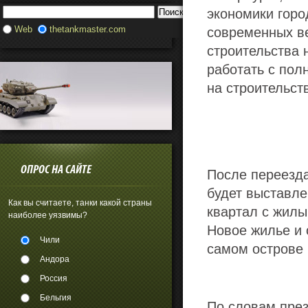
экономики горо
Web
thetankmaster.com
современных ве
строительства 
работать с пол
на строительст
ОПРОС НА САЙТЕ
После переезд
будет выставле
Как вы считаете, танки какой страны
квартал с жил
наиболее уязвимы?
Новое жилье и 
Чили
самом острове 
Андора
Россия
Бельгия
По словам пре