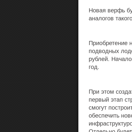
Новая верфь бу
аналогов таког
Приобретение н
подводных лодо
рублей. Начало
год.
При этом создат
первый этап ст
смогут построи
обеспечить но
инфраструктур
Отдельно будет