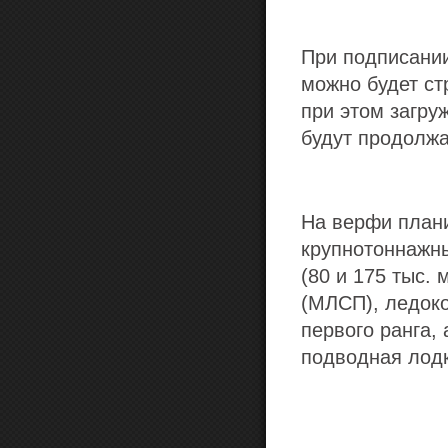
При подписании
можно будет ст
при этом загру
будут продолжа
На верфи план
крупнотоннажны
(80 и 175 тыс.
(МЛСП), ледоко
первого ранга,
подводная лодк