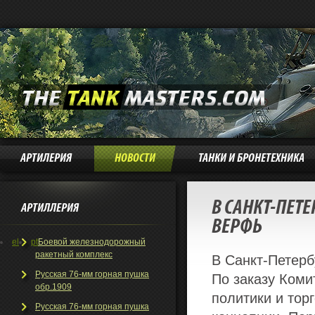
АРТИЛЕРИЯ
НОВОСТИ
ТАНКИ И БРОНЕТЕХНИКА
В САНКТ-ПЕТ
АРТИЛЛЕРИЯ
ВЕРФЬ
el
pt
Боевой железнодорожный
ракетный комплекс
В Санкт-Петерб
Русская 76-мм горная пушка
По заказу Коми
обр.1909
политики и тор
Русская 76-мм горная пушка