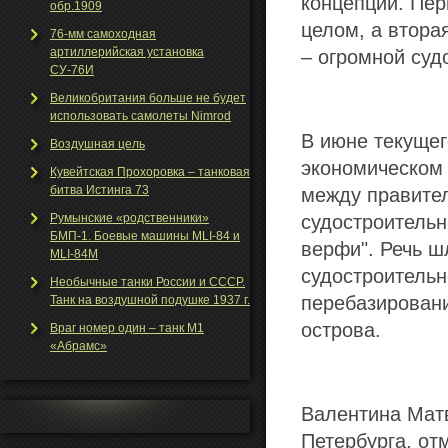
концепции. Пер
обр.1909
целом, а втора
76-мм самоходная
артиллерийская установка
– огромной суд
СУ-76И
Великобритания больше не будет
использовать самолеты Nimrod
В июне текущег
Воздушная цель
экономическом
Кувейтская Прохоровка – танковая
битва Истинга 73
между правите
Румынские «родственники»
судостроительн
БМП-1. Боевые машины MLI-84 и
верфи". Речь ш
MLI-84M
судостроительн
Необычные танки Росcии и СССР.
перебазирован
Танк на воздушной подушке 1937 г.
острова.
Враг номер один – танк М1
«Абрамс»
Валентина Матв
Петербурга, от