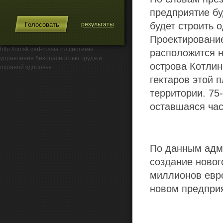
предприятие бу
будет строить 
результаты
Проектирование
http://omsk.cert-russia.ru/ системы
расположится н
управления безопасностью труда и
острова Котлин
охраной здоровья.
гектаров этой 
территории. 75
оставшаяся час
По данным адми
создание новог
миллионов евро
новом предприя