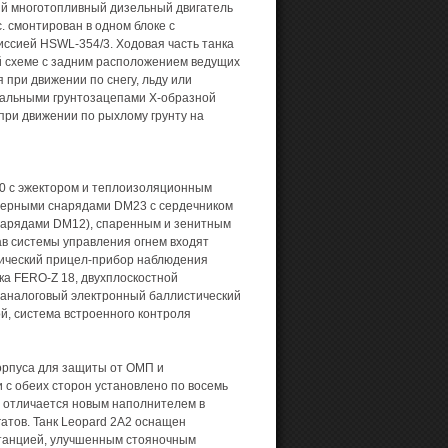
й многотопливный дизельный двигатель
. смонтирован в одном блоке с
ссией HSWL-354/3. Ходовая часть танка
 схеме с задним расположением ведущих
 при движении по снегу, льду или
стальными грунтозацепами Х-образной
 при движении по рыхлому грунту на
20 с эжектором и теплоизоляционным
берными снарядами DM23 с сердечником
нарядами DM12), спаренным и зенитным
ав системы управления огнем входят
ический прицел-прибор наблюдения
ка FERO-Z 18, двухплоскостной
 аналоговый электронный баллистический
й, система встроенного контроля
орпуса для защиты от ОМП и
 с обеих сторон установлено по восемь
1 отличается новым наполнителем в
атов. Танк Leopard 2A2 оснащен
станцией, улучшенным стояночным