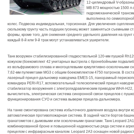
12-цилиндровый V-образны
MB 873 мощностью 1500 л.с
гидромеханической трансми
выполнена по семиопорной
колес. Подвеска индивидуальная, торсионная. Для увеличения сцепления
скользкому грунту часть подушек гусениц может заменяться съемными 
формы, кроме того, для снижения среднего удельного давления на грунт
каждый 8-й или 9-й трак могут устанавливаться уширители.
Танк вооружен стабилизированной гладкоствольной 120-мм пушкой Rh1
кожухом (боекомплект 42 унитарных выстрела с бронебойными подкали
из вольфрамового сплава и многоцелевыми кумулятивно-осколочными с
7,62-мм пулеметами MG3 с общим боекомплектом 4750 патронов. В сост
лазерный прицел-дальномер наводчика EMES-15, панорамный перископ
командира PERI-R17, вспомогательный телескопический прицел наводчи
стабилизатор вооружения с электрогидравлическим приводом WHA-H22,
вычислитель, электрическая система синхронной связи прицелов с пушко
функционирования СУО и система выверки прицела-дальномера.
На танке смонтирована система избыточного давления воздуха внутри к
автоматическая противопожарная система. В задней части бортов башни
гранатометов с дымовыми или осколочными гранатами. Танк Leopard 2A
комбинированной броне и повышенной надежностью ряда систем и агрег
прицелом с инфракрасным каналом. Leopard 2A3 оснащен новой радио