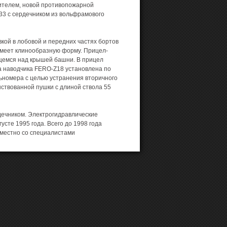
ителем, новой противопожарной
33 с сердечником из вольфрамового
кой в лобовой и передних частях бортов
имеет клинообразную форму. Прицел-
щемся над крышей башни. В прицел
а наводчика FERO-Z18 установлена по
ьномера с целью устранения вторичного
нствованной пушки с длиной ствола 55
ечником. Электрогидравлические
сте 1995 года. Всего до 1998 года
вместно со специалистами