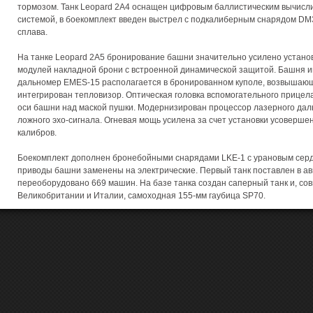
тормозом. Танк Leopard 2A4 оснащен цифровым баллистическим вычисл
системой, в боекомплект введен выстрел с подкалиберным снарядом DM
сплава.
На танке Leopard 2A5 бронирование башни значительно усилено установ
модулей накладной брони с встроенной динамической защитой. Башня 
дальномер EMES-15 располагается в бронированном куполе, возвышаю
интегрирован тепловизор. Оптическая головка вспомогательного прицел
оси башни над маской пушки. Модернизирован процессор лазерного дал
ложного эхо-сигнала. Огневая мощь усилена за счет установки усоверше
калибров.
Боекомплект дополнен бронебойными снарядами LKE-1 с урановым серд
приводы башни заменены на электрические. Первый танк поставлен в авгу
переоборудовано 669 машин. На базе танка создан саперный танк и, со
Великобритании и Италии, самоходная 155-мм гаубица SP70.