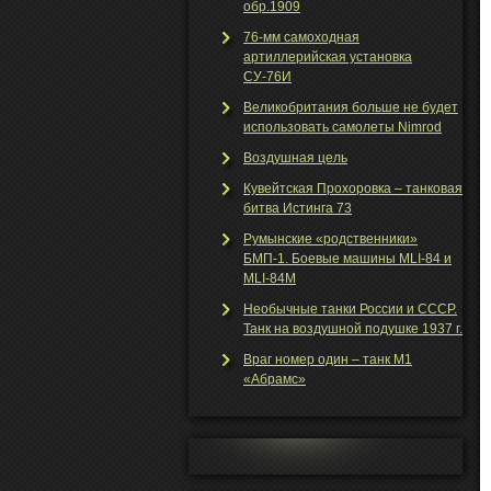
обр.1909
76-мм самоходная
артиллерийская установка
СУ-76И
Великобритания больше не будет
использовать самолеты Nimrod
Воздушная цель
Кувейтская Прохоровка – танковая
битва Истинга 73
Румынские «родственники»
БМП-1. Боевые машины MLI-84 и
MLI-84M
Необычные танки Росcии и СССР.
Танк на воздушной подушке 1937 г.
Враг номер один – танк М1
«Абрамс»