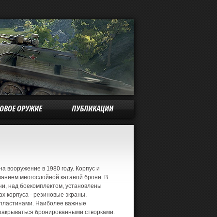
КОВОЕ ОРУЖИЕ
ПУБЛИКАЦИИ
на вооружение в 1980 году. Корпус и
ванием многослойной катаной брони. В
и, над боекомплектом, установлены
х корпуса - резиновые экраны,
пластинами. Наиболее важные
 закрываться бронированными створками.