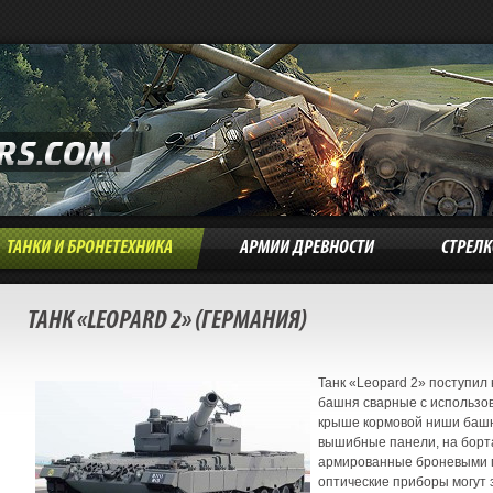
ТАНКИ И БРОНЕТЕХНИКА
АРМИИ ДРЕВНОСТИ
СТРЕЛ
ТАНК «LEOPARD 2» (ГЕРМАНИЯ)
Танк «Leopard 2» поступил 
башня сварные с использо
крыше кормовой ниши башн
вышибные панели, на борта
армированные броневыми 
оптические приборы могут