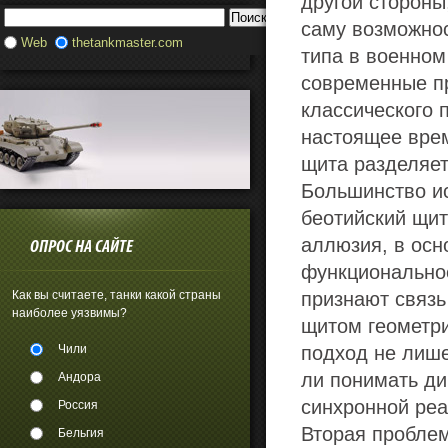
другой стороны
саму возможнос
Web
thetankmaster.com
типа в военном 
современные пр
классического 
настоящее врем
щита разделяет
Большинство ис
беотийский щит
аллюзия, в осн
ОПРОС НА САЙТЕ
функционально
Как вы считаете, танки какой страны
признают связь
наиболее уязвимы?
щитом геометри
Чили
подход не лише
ли понимать ди
Андора
синхронной реа
Россия
Вторая проблем
Бельгия