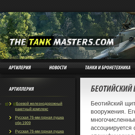
АРТИЛЕРИЯ
НОВОСТИ
ТАНКИ И БРОНЕТЕХНИКА
БЕОТИЙСКИЙ
АРТИЛЛЕРИЯ
Беотийский щит
el
pt
Боевой железнодорожный
ракетный комплекс
вооружения. Ег
Русская 76-мм горная пушка
многочисленным
обр.1909
ассоциируется 
Русская 76-мм горная пушка