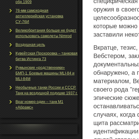
специфическая
обр.1909
оружия в своег
76-мм самоходная
артиллерийская установка
целесообразнос
СУ-76И
которые можно 
Великобритания больше не будет
заставили неко
использовать самолеты Nimrod
Воздушная цель
Вкратце, тезис
Кувейтская Прохоровка – танковая
Вебстером, зак
битва Истинга 73
документальны
Румынские «родственники»
обнаружено, а 
БМП-1. Боевые машины MLI-84 и
MLI-84M
материалом, Ве
Необычные танки Росcии и СССР.
своего рода "г
Танк на воздушной подушке 1937 г.
эпические сюже
Враг номер один – танк М1
останавливатьс
«Абрамс»
случаях, когда
щита рассматр
идентификации,