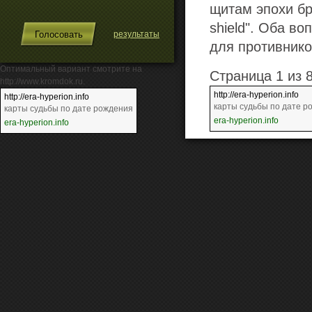
щитам эпохи бро
shield". Оба в
результаты
для противнико
Оптимальный вариант смотрите на
Страница 1 из 
http://www.kromdok.ru.
http://era-hyperion.info
http://era-hyperion.info
карты судьбы по дате р
карты судьбы по дате рождения
era-hyperion.info
era-hyperion.info