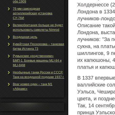
обр.1909
Холдернессе (2
76-мм самоходная
Лондона в 1334
артиллерийская установка
лучников-лондо
СУ-76И
Описание такой
Великобритания больше не будет
использовать самолеты Nimrod
Лондона, выста
Воздушная цель
лучников: "За п
Кувейтская Прохоровка – танковая
сукна, на плать
битва Истинга 73
шиллингов, 9 п
Румынские «родственники»
их капюшоны, 4
БМП-1. Боевые машины MLI-84 и
MLI-84M
платья и капюшо
Необычные танки Росcии и СССР.
В 1337 впервые
Танк на воздушной подушке 1937 г.
валлийские сол
Враг номер один – танк М1
«Абрамс»
Уэльса, Чешира
цвета, и поздн
Так, 14 сентяб
принца Уэльско