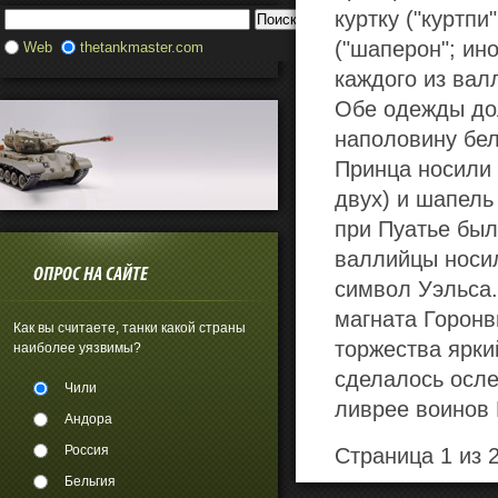
куртку ("куртпи
("шаперон"; ин
Web
thetankmaster.com
каждого из вал
Обе одежды до
наполовину бел
Принца носили 
двух) и шапель
при Пуатье был
валлийцы носил
ОПРОС НА САЙТЕ
символ Уэльса.
магната Горонв
Как вы считаете, танки какой страны
торжества ярки
наиболее уязвимы?
сделалось осле
Чили
ливрее воинов 
Андора
Россия
Страница 1 из 
Бельгия