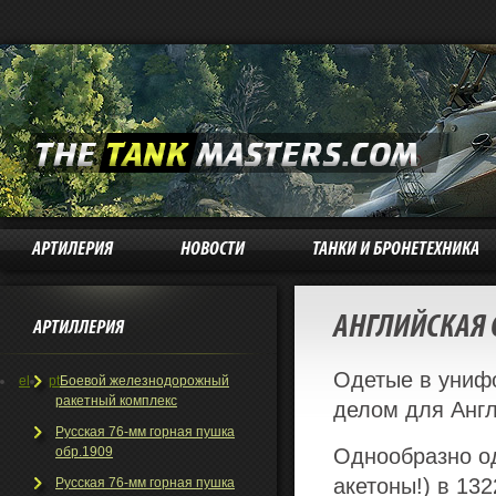
АРТИЛЕРИЯ
НОВОСТИ
ТАНКИ И БРОНЕТЕХНИКА
АНГЛИЙСКАЯ
АРТИЛЛЕРИЯ
Одетые в унифо
el
pt
Боевой железнодорожный
ракетный комплекс
делом для Англ
Русская 76-мм горная пушка
обр.1909
Однообразно од
акетоны!) в 13
Русская 76-мм горная пушка