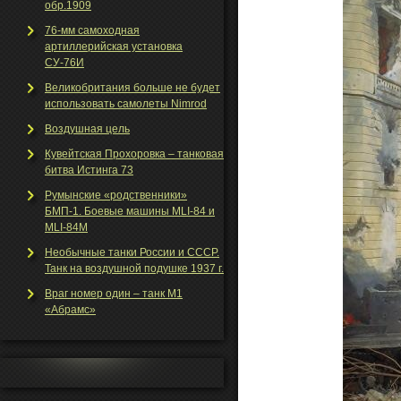
обр.1909
76-мм самоходная
артиллерийская установка
СУ-76И
Великобритания больше не будет
использовать самолеты Nimrod
Воздушная цель
Кувейтская Прохоровка – танковая
битва Истинга 73
Румынские «родственники»
БМП-1. Боевые машины MLI-84 и
MLI-84M
Необычные танки Росcии и СССР.
Танк на воздушной подушке 1937 г.
Враг номер один – танк М1
«Абрамс»