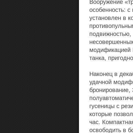
Вооружение «т
особенность: с
установлен в к
противопульны
подвижностью, 
несовершенных 
модификацией P
танка, пригодн
Наконец в дека
удачной модифи
бронирование, 
полуавтоматиче
гусеницы с ре
которые позвол
час. Компактна
освободить в б