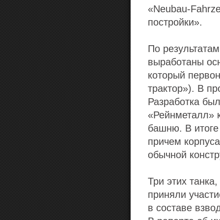
«Neubau-Fahrze
постройки».
По результатам
выработаны осн
который первон
трактор»). В п
Разработка бы
«Рейнметалл» к
башню. В итоге
причем корпуса
обычной констр
Три этих танка
приняли участи
в составе взво