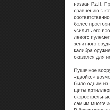
назван Pz.II. П
сравнению с ко
соответственно
более просторн
усилить его во
левого пулеме
зенитного оруд
калибра оружием
оказался для н
Пушечное воору
«двойке» возмо
было одним из 
щиты артиллери
скорострельные
самым многочи