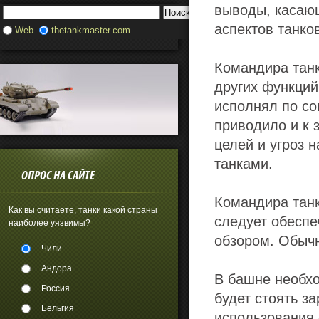
выводы, касающ
аспектов танко
Web
thetankmaster.com
Командира танк
других функций
исполнял по со
приводило и к 
целей и угроз н
танками.
ОПРОС НА САЙТЕ
Командира тан
Как вы считаете, танки какой страны
следует обеспе
наиболее уязвимы?
обзором. Обычн
Чили
Андора
В башне необх
Россия
будет стоять з
Бельгия
использования 