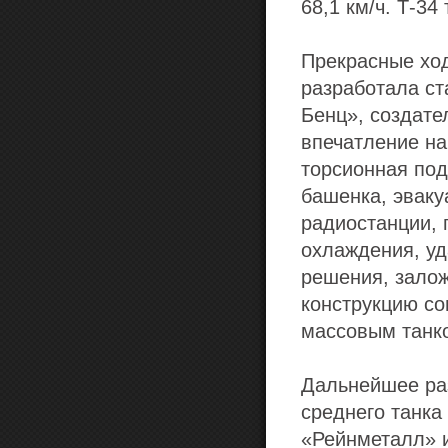
68,1 км/ч. Т-34
Прекрасные ход
разработала с
Бенц», создат
впечатление на
торсионная под
башенка, эваку
радиостанции, 
охлаждения, уд
решения, залож
конструкцию со
массовым танк
Дальнейшее раз
среднего танка
«Рейнметалл» 