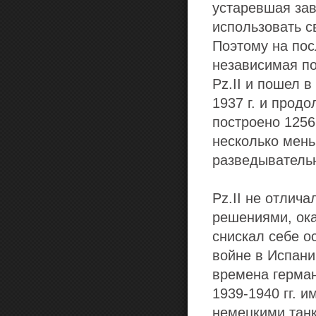
устаревшая зав
использовать с
Поэтому на по
независимая по
Pz.II и пошел 
1937 г. и прод
построено 1256
несколько мень
разведывательн
Pz.II не отлич
решениями, ока
снискал себе о
войне в Испани
времена герман
1939-1940 гг. 
немецкими танк