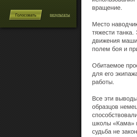
вращение.
результаты
Место наводчик
тяжести танка.
движения маши
полем боя и пр
Обитаемое прос
для его экипаж
работы.
Все эти выводы
образцов немец
способствовал
школы «Кама» в
судьба не зако