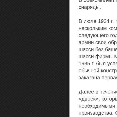
В боекомплект
снаряды.
В июле 1934 г.
нескольким ком
следующего го
армии свои обр
шасси без баше
шасси фирмы М
1935 г. был ус
обычной констр
заказана перва
Далее в течени
«двоек», котор
необходимыми д
производства.