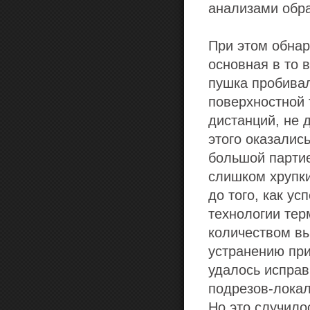
анализами обра
При этом обнар
основная в то 
пушка пробива
поверхностной 
дистанций, не 
этого оказали
большой партие
слишком хрупк
до того, как у
технологии тер
количеством в
устранению при
удалось исправ
подрезов-локал
Но это случило