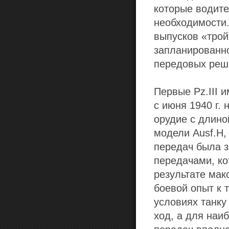
которые водите
необходимости.
выпусков «трой
запланированно
передовых реше
Первые Pz.III 
с июня 1940 г.
орудие с длиной
модели Ausf.H,
передач была з
передачами, ко
результате мак
боевой опыт к 
условиях танку
ход, а для наи