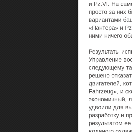
и Pz.VI. На са
просто за них 
вариантами баш
«Пантера» и Pz
ними ничего об
Результаты исп
Управление воо
следующему та
решено отказат
двигателей, ко
Fahrzeug», и с
экономичный, л
удвоили для вы
разработку и 
результатом ее
водяного охлаж