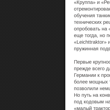
«Круппа» и «Ре
отремонтирован
обучения танки
технических ре
опробовать на «
еще тогда, но 
«Leichttraktor
пружинная подв
Первые крупнос
прежде всего д
Германии к про
более мощных т
позволили немц
Но путь на кон
под кодовым на
«малый трактор