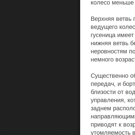
колесо меньше 
Верхняя ветвь 
ведущего колес
гусеница имеет
нижняя ветвь б
неровностям по
немного возрас
Существенно об
передач, и бор
близости от во
управления, ко
заднем располо
направляющими
приводят к воз
утомляемость в