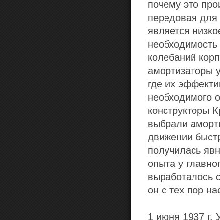
почему это пр
передовая для 
является низко
необходимость
колебаний корп
амортизаторы у
где их эффекти
необходимого о
конструкторы К
выбрали аморти
движении быстр
получилась явн
опыта у главно
выработалось с
он с тех пор н
1 июня 1937 г.