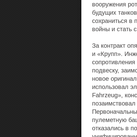
вооружения ро
будущих танков
сохраниться в 
войны и стать 
За контракт оп
и «Крупп». Ин
сопротивления 
подвеску, заим
новое оригинал
использовал эл
Fahrzeug», конс
позаимствовал
Первоначальны
пулеметную баш
отказались в п
унифицированной