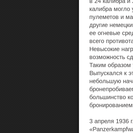
в 24 калибра и
калибра могло
пулеметов и м
другие немецки
ее огневые сре
всего противот
Невысокие нагр
возможность сд
Таким образом 
Выпускался к э
небольшую нача
бронепробиваем
большинство к
бронированием
3 апреля 1936 
«Panzerkampfwa