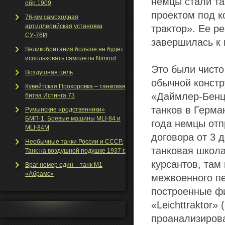
немцы стали та
обр.1909
проектом под к
76-мм самоходная
артиллерийская установка
трактор». Ее р
СУ-76И
завершилась к 
Великобритания больше не будет
использовать самолеты Nimrod
Это были чист
Воздушная цель
обычной констр
Кувейтская Прохоровка – танковая
«Даймлер-Бенц
битва Истинга 73
танков в Герма
Румынские «родственники»
БМП-1. Боевые машины MLI-84 и
года немцы отп
MLI-84M
договора от 3 
Необычные танки Росcии и СССР.
танковая школа
Танк на воздушной подушке 1937 г.
курсантов, там
Враг номер один – танк М1
«Абрамс»
межвоенного пе
построенные ф
«Leichttraktor»
проанализирова