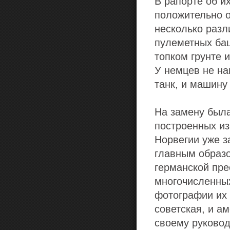
В рапорте об и
положительно о
несколько разл
пулеметных баш
топком грунте 
У немцев не на
танк, и машину
На замену была
построенных из
Норвегии уже з
главным образо
германской пре
многочисленных
фотографии их 
советская, и а
своему руковод