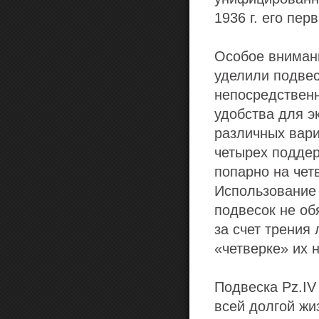
1936 г. его пе
Особое внимани
уделили подвес
непосредственн
удобства для э
различных вари
четырех подде
попарно на чет
Использование
подвесок не об
за счет трения
«четверке» их 
Подвеска Pz.IV
всей долгой жиз