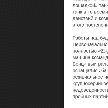
лошадкой» танк
танк в то врем
действий и ком
этого постепен
Работы над буд
Первоначально
полностью «Zug
машина команди
Бенц» выиграла
оснащались баш
официальное на
крупносерийное
недоведенность
пробных партий