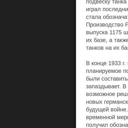
подвеску танка
играл последни
стала обозначат
Производство P
выпуска 1175 ш
их базе, а так
танков на их ба
В конце 1933 г
планируемое по
были составит
запаздывает. В
возможное реш
новых германск
будущей войне.
временной меры
получил обозна