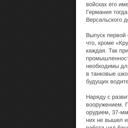
войсках его им
Германия тогда
Версальского д
Выпуск первой 
что, кроме «Кр
каждая. Так пр
промышленность
необходимы дл
в танковые шко
будущих водите
Наряду с разви
вооружением. П
орудием, 37-мм
них не вышел и
работа над баш