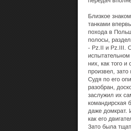
передач вполне
Близкое знаком
танками впервы
похода в Польш
полосы, раздел
- Pz.II и Pz.II
испытательном 
них, как того 
произвел, зато
Судя по его опи
разобран, доск
заслужил их са
командирская б
даже домкрат. 
как его двигате
Зато была тщат