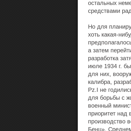
остальных неме
средствами рад
Но для планир
хоть какая-ниб
предполагалось
а затем перейти
разработка зат
июле 1934 г. б
для них, воор
калибра, разр
Pz.I не годили
для борьбы с ж
военный минис
приоритет над 
производство 
Бенц». Среднем