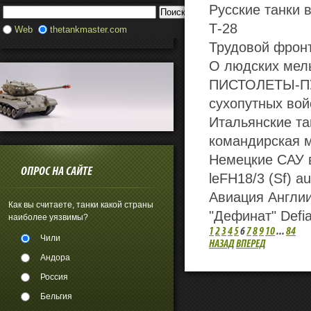
Русские танки 
Т-28
Web
thetankmaster.com
Трудовой фронт
О людских мель
ПИСТОЛЕТЫ-ПУ
сухопутных вой
Итальянские та
командирская 
Немецкие САУ 
ОПРОС НА САЙТЕ
leFH18/3 (Sf) a
Авиация Англи
Как вы считаете, танки какой страны
"Дефинат" Defia
наиболее уязвимы?
1
2
3
4
5
6
7
8
9
10
...
84
Чили
НАЗАД
ВПЕРЕД
Андора
Россия
Бельгия