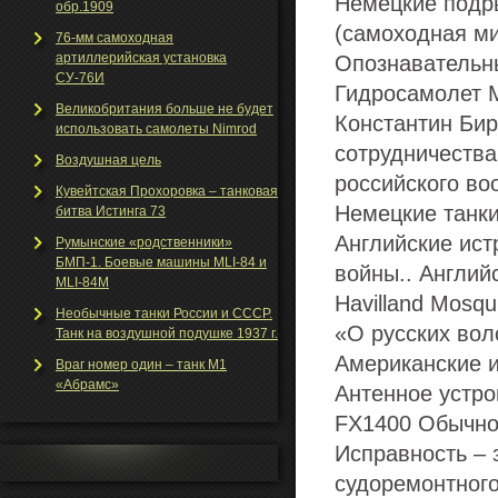
Немецкие подр
обр.1909
(самоходная м
76-мм самоходная
артиллерийская установка
Опознавательны
СУ-76И
Гидросамолет 
Великобритания больше не будет
Константин Бир
использовать самолеты Nimrod
сотрудничества
Воздушная цель
российского во
Кувейтская Прохоровка – танковая
Немецкие танки
битва Истинга 73
Английские ист
Румынские «родственники»
БМП-1. Боевые машины MLI-84 и
войны.. Англий
MLI-84M
Havilland Mosqu
Необычные танки Росcии и СССР.
«О русских вол
Танк на воздушной подушке 1937 г.
Американские и
Враг номер один – танк М1
«Абрамс»
Антенное устр
FX1400 Обычно
Исправность – 
судоремонтного