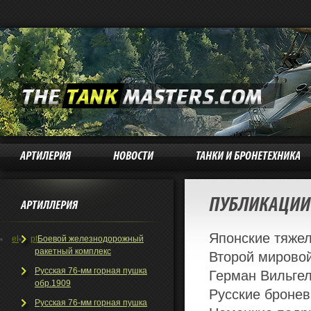
АРТИЛЕРИЯ
НОВОСТИ
ТАНКИ И БРОНЕТЕХНИКА
ПУБЛИКАЦИИ 
АРТИЛЛЕРИЯ
Японские тяжел
el
pt
Боевой железнодорожный
ракетный комплекс
Второй мирово
Русская 76-мм горная пушка
Герман Вильгел
обр.1909
Русские бронев
Русская 76-мм горная пушка