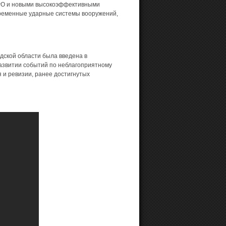
РО и новыми высокоэффективными
овременные ударные системы вооружений,
дской области была введена в
азвитии событий по неблагоприятному
 и ревизии, ранее достигнутых