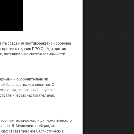
 факта создания противоракетной обороны
е против создания ПРО США, а против
ее, потенциально снижая возможности
дарными и оборонительными
ый баланс этих компонентов. Он
рживания, основанный на угрозе
 стратегических наступательных
 военно-технического и дипломатического
вропе. Д. Медведев сообщил, что
 сил; стратегические баллистические