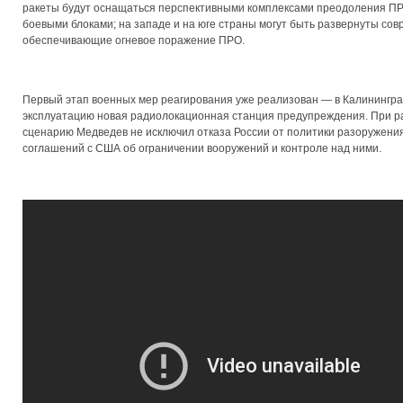
ракеты будут оснащаться перспективными комплексами преодоления П
боевыми блоками; на западе и на юге страны могут быть развернуты с
обеспечивающие огневое поражение ПРО.
Первый этап военных мер реагирования уже реализован — в Калинингра
эксплуатацию новая радиолокационная станция предупреждения. При р
сценарию Медведев не исключил отказа России от политики разоружения
соглашений с США об ограничении вооружений и контроле над ними.