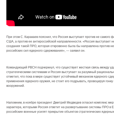
При этом С. Каракаев пояснил, что Россия выступает против не самого
США, а против ее антироссийской направленности. «Россия выступает н
создания такой ПРО, которая откровенно была бы направлена против н
российских сил ядерного сдерживания», — заявил он.
Командующий РВСН подчеркнул, что существует жесткая связь между у
стратегическими системами и Россия выступает за разумный рациональн
отметил, что пока в мире существует устойчивый механизм ядерного сде
применения ядерного оружия, не стоит его подрывать, провоцируя гонку
вооружений.
Напомним, в ноябре президент Дмитрий Медведев огласил комплекс мер
характера, которыми Россия ответит на развертывание системы ПРО в Е
российские военные усилят прикрытие объектов стратегических ядерных