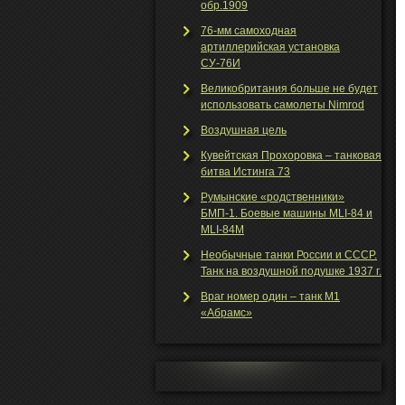
обр.1909
76-мм самоходная
артиллерийская установка
СУ-76И
Великобритания больше не будет
использовать самолеты Nimrod
Воздушная цель
Кувейтская Прохоровка – танковая
битва Истинга 73
Румынские «родственники»
БМП-1. Боевые машины MLI-84 и
MLI-84M
Необычные танки Росcии и СССР.
Танк на воздушной подушке 1937 г.
Враг номер один – танк М1
«Абрамс»