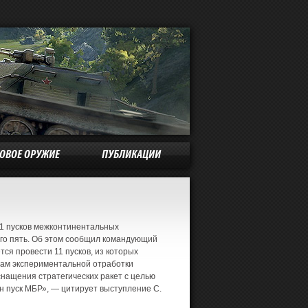
КОВОЕ ОРУЖИЕ
ПУБЛИКАЦИИ
 11 пусков межконтинентальных
сего пять. Об этом сообщил командующий
ся провести 11 пусков, из которых
мам экспериментальной отработки
нащения стратегических ракет с целью
н пуск МБР», — цитирует выступление С.