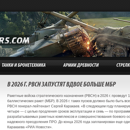
ТАНКИ И БРОНЕТЕХНИКА
АРМИИ ДРЕВНОСТИ
СТРЕЛ
В 2026 Г. РВСН ЗАПУСТЯТ ВДВОЕ БОЛЬШЕ МБР
Ракетные войска стратегического назначения (РВСН) в 2026 г. проведут
баллистических ракет (МБР). В 2026 г. таких пусков должно было быть в
РВСН генерал-лейтенант Сергей Каракаев. «В следующем году планирует
четыре — с целью продления сроков эксплуатации и семь — по програм
разрабатываемых ракетных комплексов и совершенствования боевого ос
надежного преодоления ПРО. До конца 2026 года запланирован еще оди
Каракаева «РИА Новости».