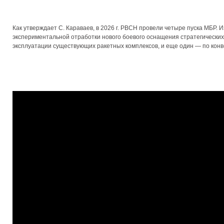
Как утверждает С. Караваев, в 2026 г. РВСН провели четыре пуска МБР. И
экспериментальной отработки нового боевого оснащения стратегических
эксплуатации существующих ракетных комплексов, и еще один — по кон