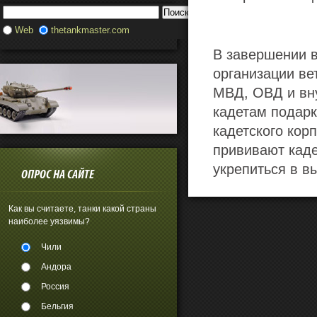
Web
thetankmaster.com
В завершении 
организации ве
МВД, ОВД и вну
кадетам подарк
кадетского кор
прививают каде
укрепиться в в
ОПРОС НА САЙТЕ
Как вы считаете, танки какой страны
наиболее уязвимы?
Чили
Андора
Россия
Бельгия