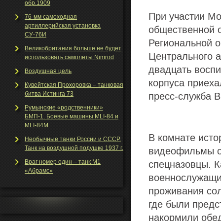
обр.1909
При участии Мо
76-мм самоходная
артиллерийская установка
общественной о
СУ-76И
Региональной о
Великобритания больше не будет
Центрального а
использовать самолеты Nimrod
двадцать воспи
Воздушная цель
корпуса приеха
Кувейтская Прохоровка – танковая
битва Истинга 73
пресс-служба 
Румынские «родственники»
БМП-1. Боевые машины MLI-84 и
MLI-84M
В комнате исто
Необычные танки Росcии и СССР.
Танк на воздушной подушке 1937 г.
видеофильмы о
Враг номер один – танк М1
спецназовцы. К
«Абрамс»
военнослужащи
проживания сол
где были предс
накормили обед