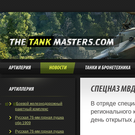
АРТИЛЕРИЯ
НОВОСТИ
ТАНКИ И БРОНЕТЕХНИКА
СПЕЦНАЗ МВД
АРТИЛЛЕРИЯ
В отряде специ
el
pt
Боевой железнодорожный
ракетный комплекс
регионального
Русская 76-мм горная пушка
день открытых 
обр.1909
Русская 76-мм горная пушка