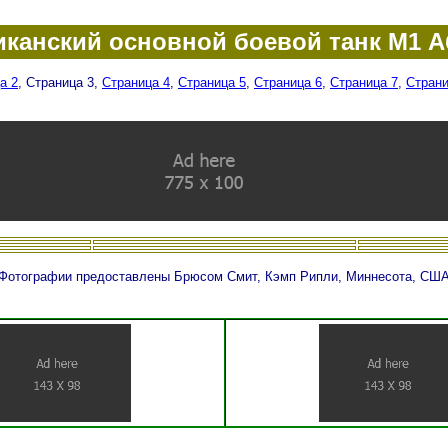
канский основной боевой танк М1 
а 2
, Страница 3,
Страница 4
,
Страница 5
,
Страница 6
,
Страница 7
,
Страни
Фотографии предоставлены Брюсом Смит, Кэмп Рипли, Миннесота, СШ