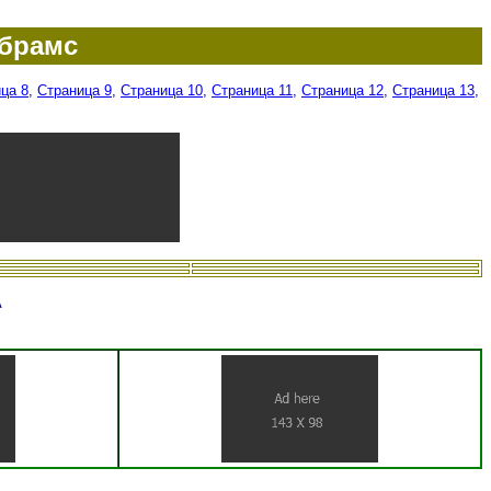
Абрамс
ца 8
,
Страница 9
,
Страница 10
,
Страница 11
,
Страница 12
,
Страница 13
,
А