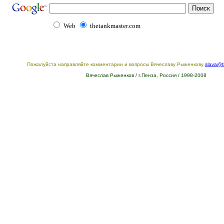
Web
thetankmaster.com
Пожалуйста направляйте комментарии и вопросы Вячеславу Рыженкову
slava@t
Вячеслав Рыженков / г.Пенза, Россия / 1998-2008