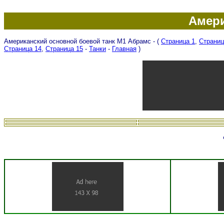
Амери
Американский основной боевой танк М1 Абрамс - (
Страница 1
,
Страниц
Страница 14
,
Страница 15
-
Танки
-
Главная
)