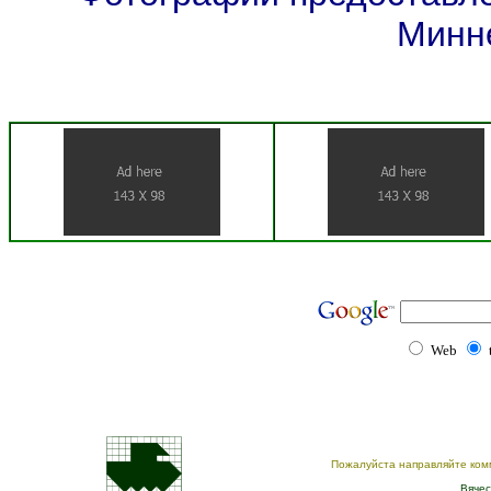
Минн
Web
Пожалуйста направляйте ком
Вячес