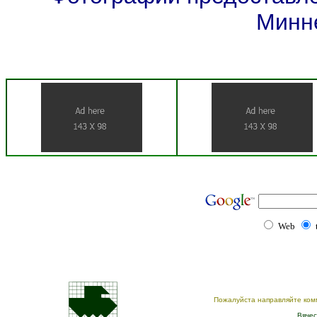
Минн
Web
Пожалуйста направляйте ком
Вячес